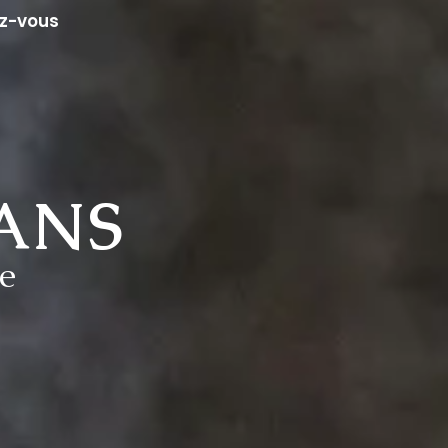
z-vous
TANS
e